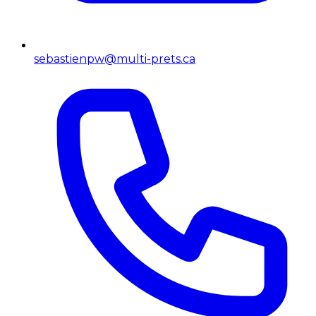
sebastienpw@multi-prets.ca