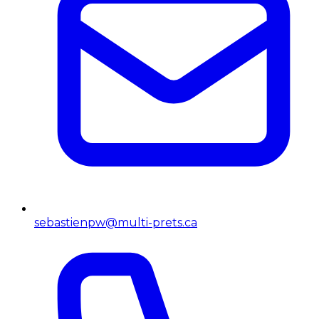
sebastienpw@multi-prets.ca