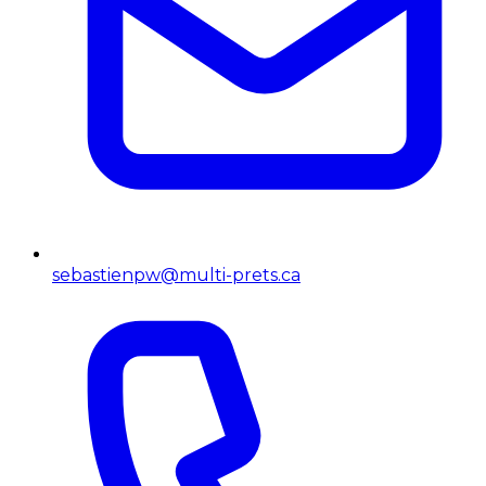
sebastienpw@multi-prets.ca