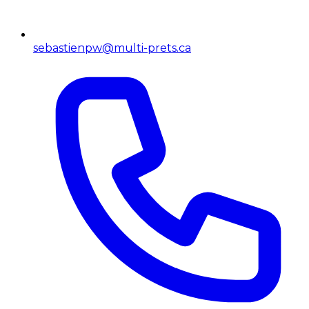
sebastienpw@multi-prets.ca