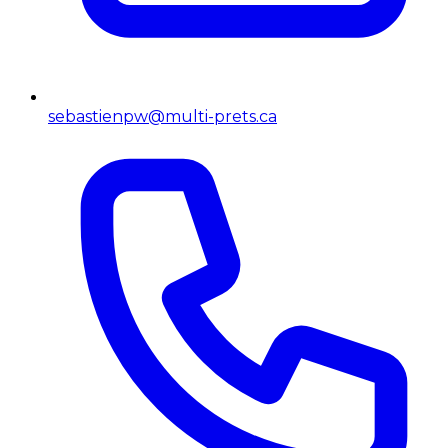
sebastienpw@multi-prets.ca