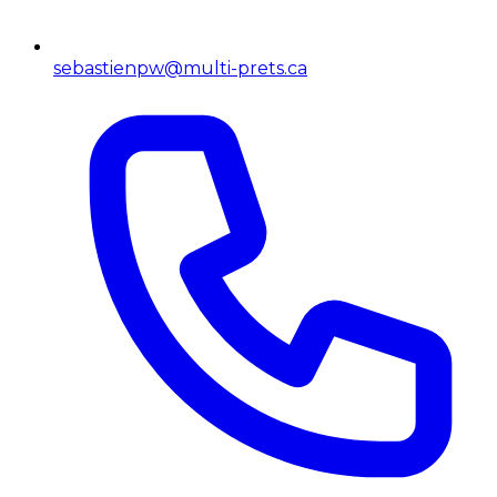
sebastienpw@multi-prets.ca