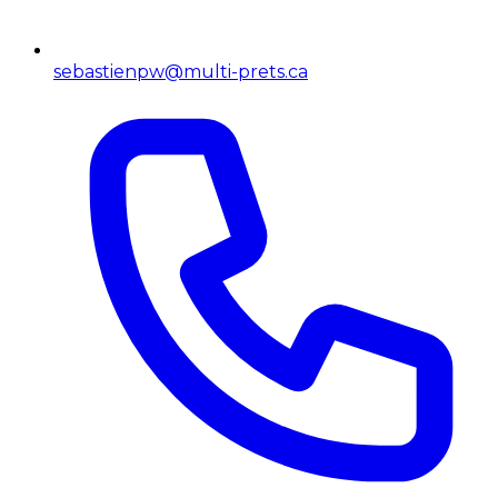
sebastienpw@multi-prets.ca