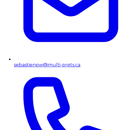
sebastienpw@multi-prets.ca