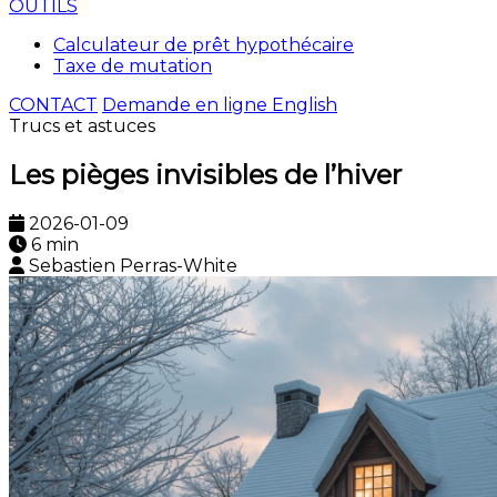
OUTILS
Calculateur de prêt hypothécaire
Taxe de mutation
CONTACT
Demande en ligne
English
Trucs et astuces
Les pièges invisibles de l’hiver
2026-01-09
6 min
Sebastien Perras-White