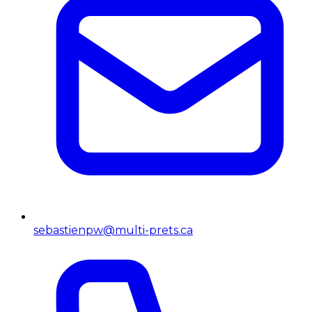
sebastienpw@multi-prets.ca