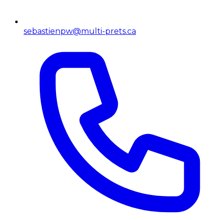
sebastienpw@multi-prets.ca