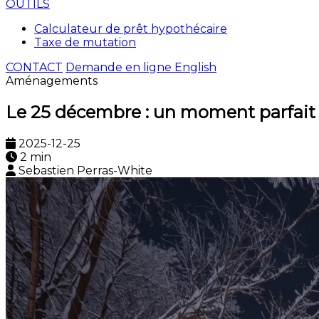
OUTILS
Calculateur de prêt hypothécaire
Taxe de mutation
CONTACT
Demande en ligne
English
Aménagements
Le 25 décembre : un moment parfait 
2025-12-25
2 min
Sebastien Perras-White